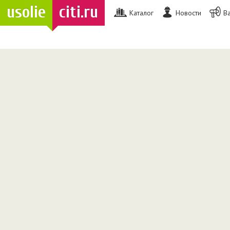
usolie
citi.ru
Каталог
Новости
В