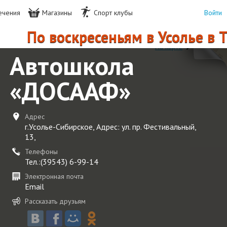
ечения
Магазины
Спорт клубы
Войти
По воскресеньям в Усолье в Т
На карте
Автошкола
«ДОСААФ»
Адрес
г.Усолье-Сибирское, Адрес: ул. пр. Фестивальный,
13,
Телефоны
Тел.:‎(39543) 6-99-14
Электронная почта
Email
Рассказать друзьям