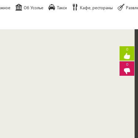
ажное
Об Усолье
Такси
Кафе, рестораны
Развл
0
0