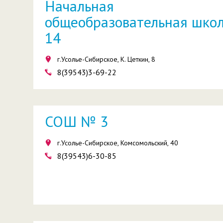
Начальная
общеобразовательная шко
14
г.Усолье-Сибирское, К. Цеткин, 8
8(39543)3-69-22
СОШ № 3
г.Усолье-Сибирское, Комсомольский, 40
8(39543)6-30-85