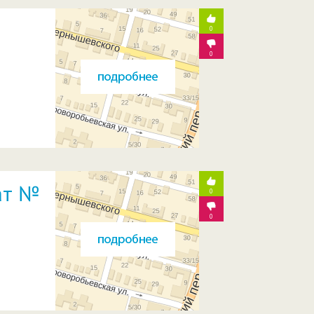
0
0
ат №
0
0