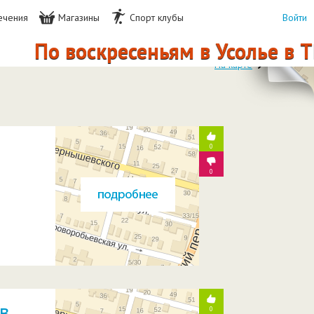
ечения
Магазины
Спорт клубы
Войти
о воскресеньям в Усолье в ТЦ "
На карте
0
0
в
0