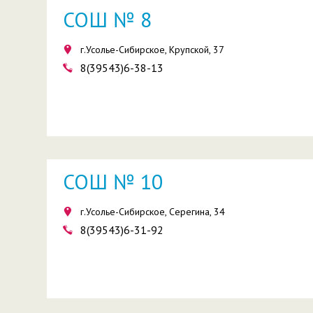
СОШ № 8
г.Усолье-Сибирское, Крупской, 37
8(39543)6-38-13
СОШ № 10
г.Усолье-Сибирское, Серегина, 34
8(39543)6-31-92