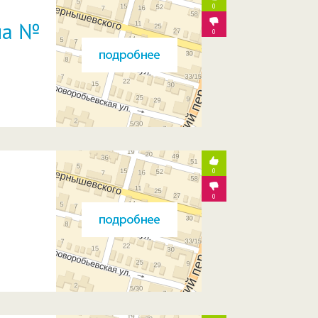
0
ла №
0
0
0