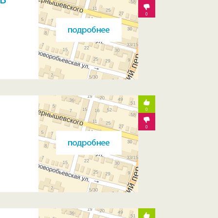
0
0
0