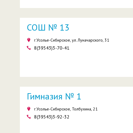
СОШ № 13
г.Усолье-Сибирское, ул. Луначарского, 31
8(39543)3-70-41
Гимназия № 1
г.Усолье-Сибирское, Толбухина, 21
8(39543)3-92-32