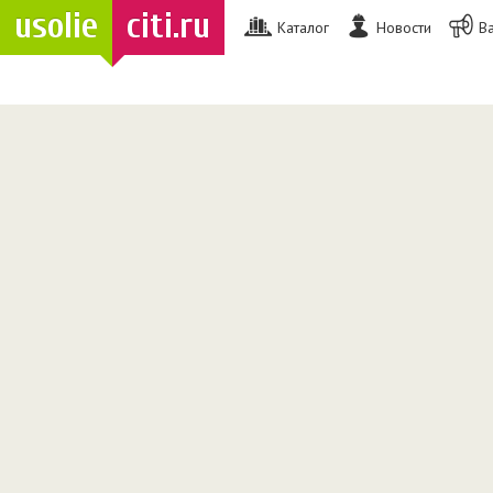
usolie
citi.ru
Каталог
Новости
В