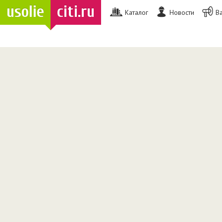
usolie
citi.ru
Каталог
Новости
В