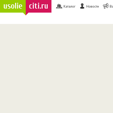
usolie
citi.ru
Каталог
Новости
В