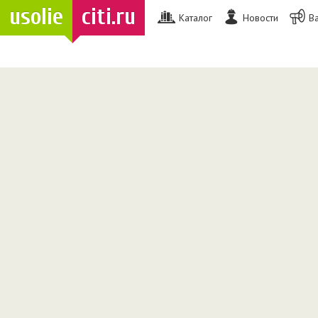
usolie
citi.ru
Каталог
Новости
В