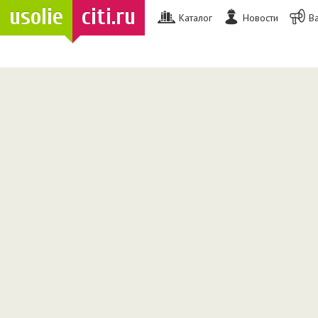
usolie
citi.ru
Каталог
Новости
В