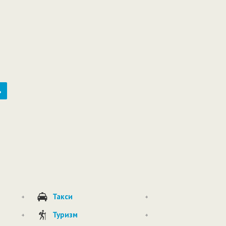
ь
Такси
+
+
Туризм
+
+