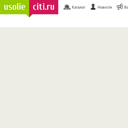
usolie
citi.ru
Каталог
Новости
В