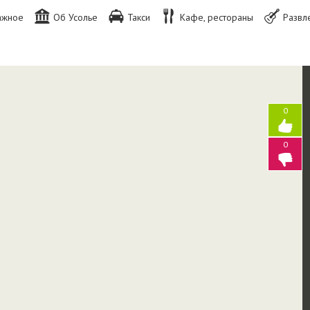
ажное
Об Усолье
Такси
Кафе, рестораны
Развл
0
0