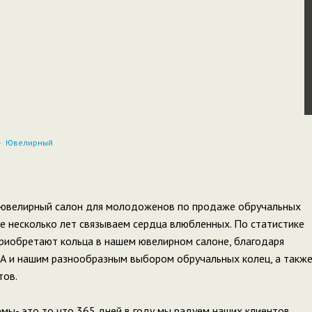
Ювелирный
 ювелирный салон для молодоженов по продаже обручальных
же несколько лет связываем сердца влюбленных. По статистике
риобретают кольца в нашем ювелирном салоне, благодаря
А и нашим разнообразным выбором обручальных колец, а такж
тов.
мы- это то что 365 дней в году мы радуем наших клиентов