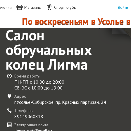
ечения
Магазины
Спорт клубы
Войти
По воскресеньям в Усолье в 
На карте
Салон
обручальных
колец Лигма
Время работы
ПН-ПТ с 10:00 до 20:00
СБ-ВС с 10:00 до 19:00
Адрес
г.Усолье-Сибирское, пр. Красных партизан, 24
Телефоны
89149060818
Электронная почта
ligma-opt@mail.ru