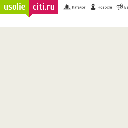
usolie
citi.ru
Каталог
Новости
В