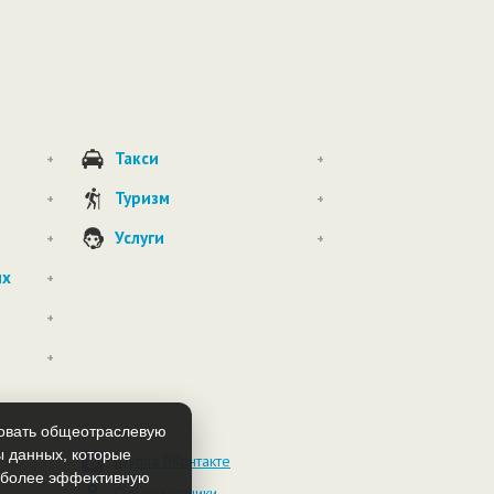
Такси
+
+
Туризм
+
+
Услуги
+
+
ых
+
+
+
зовать общеотраслевую
ы данных, которые
Группа ВКонтакте
т более эффективную
Одноклассники