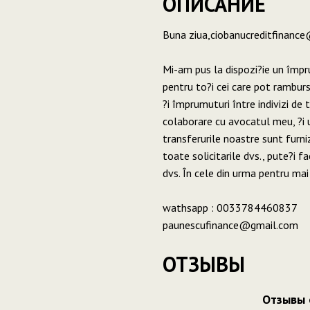
ОПИСАНИЕ
Buna ziua,ciobanucreditfinanc
Mi-am pus la dispozi?ie un împ
pentru to?i cei care pot ramburs
?i împrumuturi între indivizi de 
colaborare cu avocatul meu, ?i u
transferurile noastre sunt furni
toate solicitarile dvs., pute?i fa
dvs. În cele din urma pentru ma
wathsapp : 0033784460837
paunescufinance@gmail.com
ОТЗЫВЫ
Отзывы 