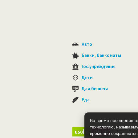
Авто
Банки, банкоматы
Гос.учреждения
Дети
Для бизнеса
Еда
Во время посещения ва
технологию, называему
usolie
citi.ru
временно сохраняются