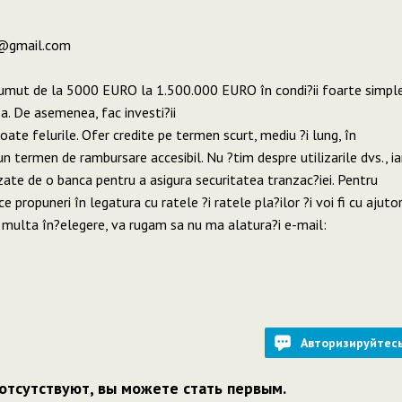
e@gmail.com
rumut de la 5000 EURO la 1.500.000 EURO în condi?ii foarte simpl
a. De asemenea, fac investi?ii
toate felurile. Ofer credite pe termen scurt, mediu ?i lung, în
n termen de rambursare accesibil. Nu ?tim despre utilizarile dvs., ia
zate de o banca pentru a asigura securitatea tranzac?iei. Pentru
ce propuneri în legatura cu ratele ?i ratele pla?ilor ?i voi fi cu ajuto
i multa în?elegere, va rugam sa nu ma alatura?i e-mail:
Авторизируйтес
отсутствуют, вы можете стать первым.