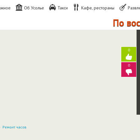
ажное
Об Усолье
Такси
Кафе, рестораны
Развл
По воск
0
0
Ремонт часов