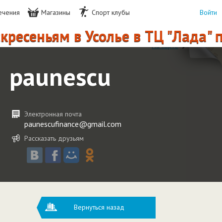
ечения
Магазины
Спорт клубы
Войти
ресеньям в Усолье в ТЦ "Лада" 
На карте
paunescu
Электронная почта
paunescufinance@gmail.com
Рассказать друзьям
Вернуться назад