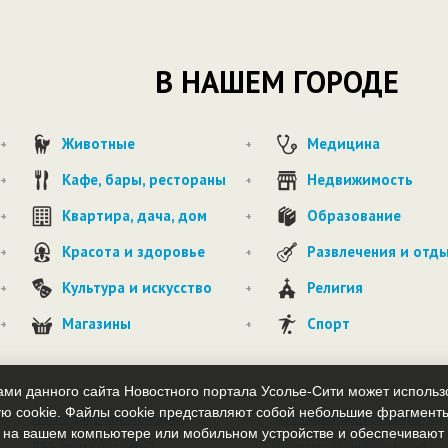
В НАШЕМ ГОРОДЕ
Животные
Медицина
+
+
Кафе, бары, рестораны
Недвижимость
+
+
Квартира, дача, дом
Образование
+
+
Красота и здоровье
Развлечения и отд
+
+
Культура и искусство
Религия
+
+
Магазины
Спорт
+
+
ми данного сайта Новостного портала Усолье-Сити может исполь
ю cookie. Файлы cookie представляют собой небольшие фрагмент
Последние комментарии
Как пользоваться usolie-siti
 на вашем компьютере или мобильном устройстве и обеспечиваю
RSS лента новостей
Контактная информация