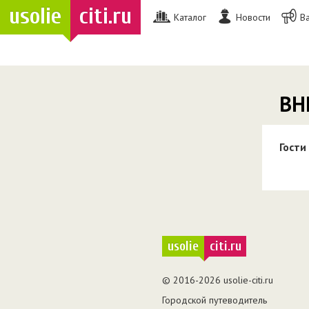
usolie
citi.ru
Каталог
Новости
В
ВН
Гости
usolie
citi.ru
© 2016-2026 usolie-citi.ru
Городской путеводитель