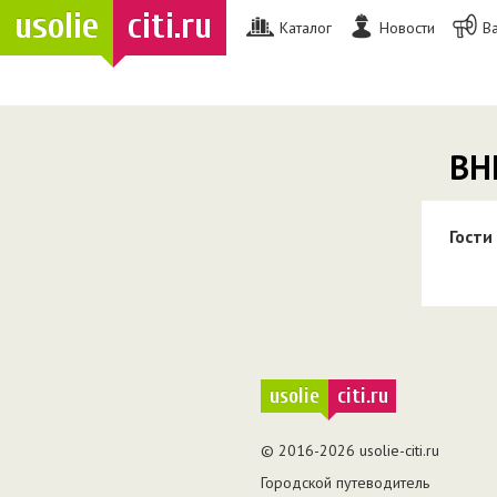
usolie
citi.ru
Каталог
Новости
В
ВН
Гости
usolie
citi.ru
© 2016-2026 usolie-citi.ru
Городской путеводитель