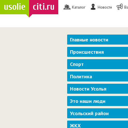
usolie
citi.ru
Каталог
Новости
В
Главные новости
Происшествия
Спорт
Политика
Новости Усолья
Это наши люди
Усольский район
ЖКХ