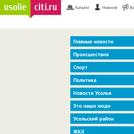
usolie
citi.ru
Каталог
Новости
В
Главные новости
Происшествия
Спорт
Политика
Новости Усолья
Это наши люди
Усольский район
ЖКХ