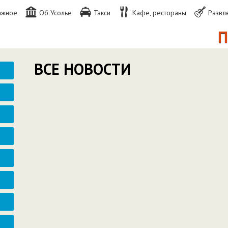
ажное
Об Усолье
Такси
Кафе, рестораны
Развл
По
ВСЕ НОВОСТИ