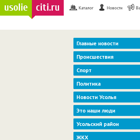
usolie
citi.ru
Каталог
Новости
В
Главные новости
Происшествия
Спорт
Политика
Новости Усолья
Это наши люди
Усольский район
ЖКХ