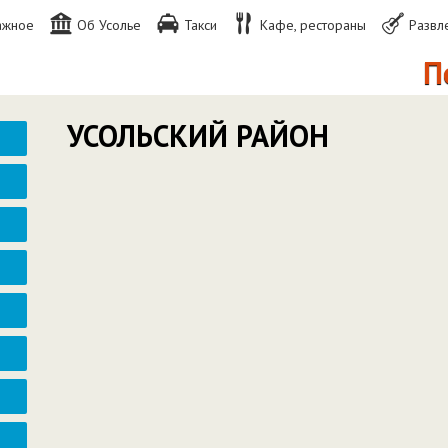
ажное
Об Усолье
Такси
Кафе, рестораны
Развл
По
УСОЛЬСКИЙ РАЙОН