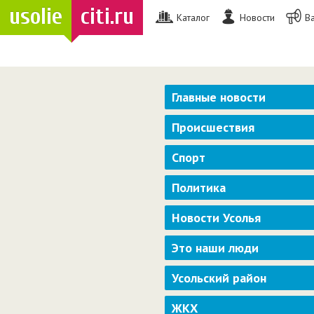
usolie
citi.ru
Каталог
Новости
В
Главные новости
Происшествия
Спорт
Политика
Новости Усолья
Это наши люди
Усольский район
ЖКХ