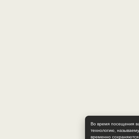
Во время посещения ва
технологию, называему
временно сохраняются