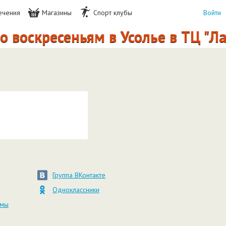
ечения
Магазины
Спорт клубы
Войти
 воскресеньям в Усолье в ТЦ "Л
Группа ВКонтакте
Одноклассники
амы