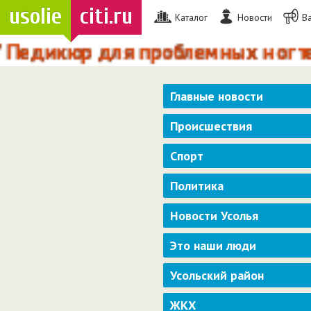
usolie
citi.ru
Каталог
Новости
В
кюр для проблемных ногтей и ст
Главные новости
Происшествия
Спорт
Политика
Новости Усолья
Это наши люди
Усольский район
ЖКХ