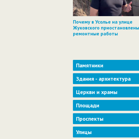
Почему в Усолье на улице
Жуковского приостановлен
ремонтные работы
Памятники
Здания - архитектура
Церкви и храмы
Площади
Проспекты
Улицы