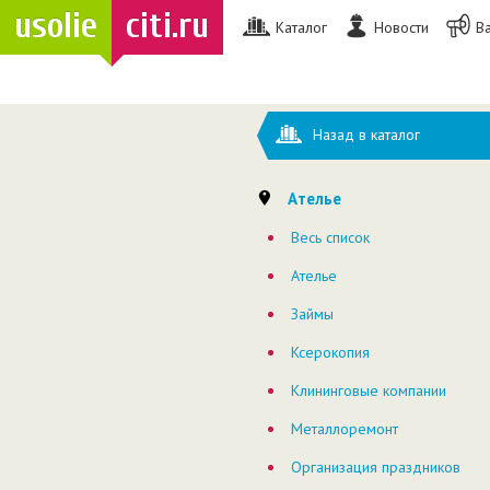
usolie
citi.ru
Каталог
Новости
В
Назад в каталог
Ателье
Весь список
Ателье
Займы
Ксерокопия
Клининговые компании
Металлоремонт
Организация праздников