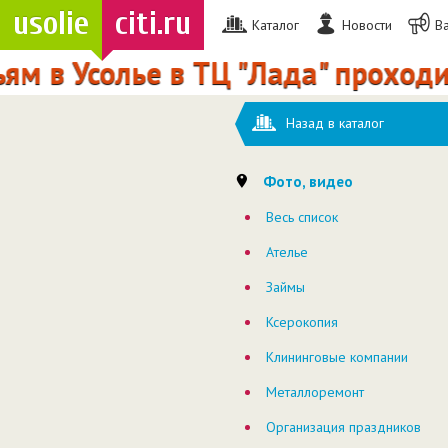
usolie
citi.ru
Каталог
Новости
В
ям в Усолье в ТЦ "Лада" проходи
Назад в каталог
Фото, видео
Весь список
Ателье
Займы
Ксерокопия
Клининговые компании
Металлоремонт
Организация праздников