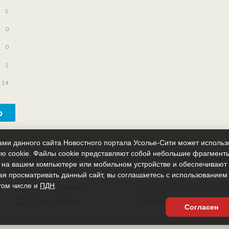
5
0
0
1
14
ю
ми данного сайта Новостного портала Усолье-Сити может исполь
ю cookie. Файлы cookie представляют собой небольшие фрагмент
Последние комментарии
Как пользоваться usolie-siti
 на вашем компьютере или мобильном устройстве и обеспечиваю
RSS лента новостей
Контактная информация
ая просматривать данный сайт, вы соглашаетесь с использованием
том числе и
Правила пользования
ПДН
.
Условия размещения рекл
Аудио реклама
Политика ПДН
Согласен