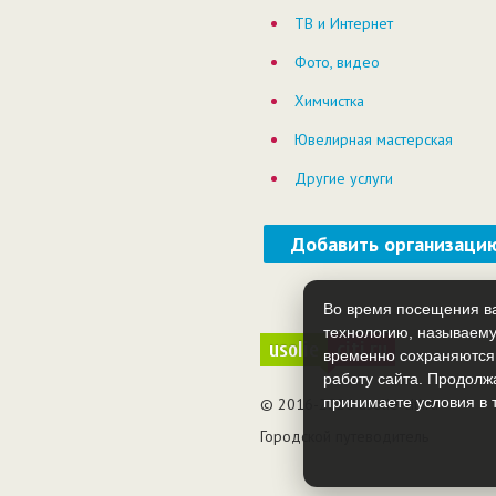
ТВ и Интернет
Фото, видео
Химчистка
Ювелирная мастерская
Другие услуги
Добавить организаци
Во время посещения ва
технологию, называему
usolie
citi.ru
временно сохраняются
работу сайта. Продолж
принимаете условия в 
© 2016-2026 usolie-citi.ru
Городской путеводитель