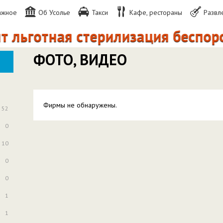
ажное
Об Усолье
Такси
Кафе, рестораны
Развл
т льготная стерилизация беспор
ФОТО, ВИДЕО
Фирмы не обнаружены.
52
0
10
0
0
1
1