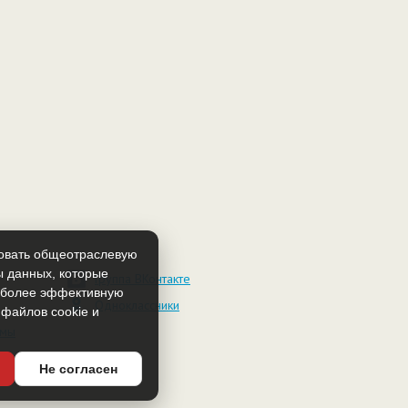
зовать общеотраслевую
ы данных, которые
Группа ВКонтакте
т более эффективную
Одноклассники
 файлов cookie и
амы
Не согласен